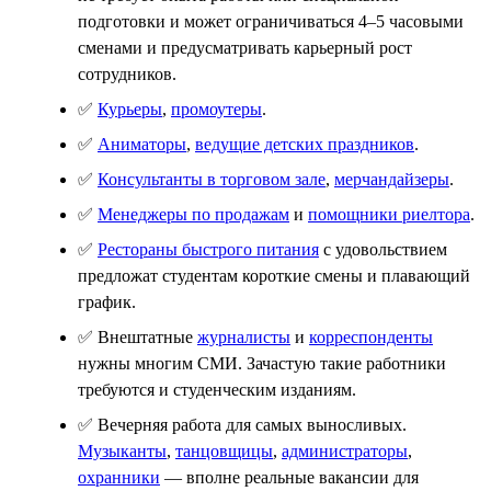
подготовки и может ограничиваться 4–5 часовыми
сменами и предусматривать карьерный рост
сотрудников.
✅
Курьеры
,
промоутеры
.
✅
Аниматоры
,
ведущие детских праздников
.
✅
Консультанты в торговом зале
,
мерчандайзеры
.
✅
Менеджеры по продажам
и
помощники риелтора
.
✅
Рестораны быстрого питания
с удовольствием
предложат студентам короткие смены и плавающий
график.
✅ Внештатные
журналисты
и
корреспонденты
нужны многим СМИ. Зачастую такие работники
требуются и студенческим изданиям.
✅ Вечерняя работа для самых выносливых.
Музыканты
,
танцовщицы
,
администраторы
,
охранники
— вполне реальные вакансии для