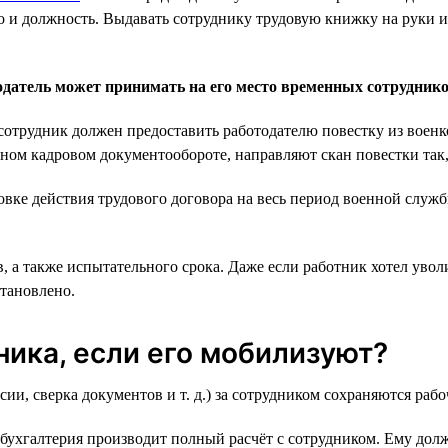
о и должность. Выдавать сотруднику трудовую книжку на руки и 
датель может принимать на его место временных сотрудник
а сотрудник должен предоставить работодателю повестку из вое
нном кадровом документообороте, направляют скан повестки так,
новке действия трудового договора на весь период военной слу
 а также испытательного срока. Даже если работник хотел увол
становлено.
ника, если его мобилизуют?
, сверка документов и т. д.) за сотрудником сохраняются рабоч
бухгалтерия производит полный расчёт с сотрудником. Ему долж