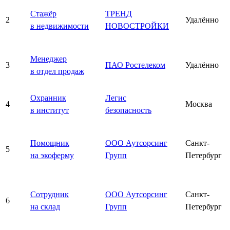
Стажёр
ТРЕНД
2
Удалённо
в недвижимости
НОВОСТРОЙКИ
Менеджер
3
ПАО Ростелеком
Удалённо
в отдел продаж
Охранник
Легис
4
Москва
в институт
безопасность
Помощник
ООО Аутсорсинг
Санкт-
5
на экоферму
Групп
Петербург
Сотрудник
ООО Аутсорсинг
Санкт-
6
на склад
Групп
Петербург