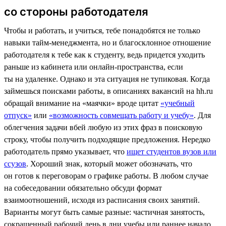
со стороны работодателя
Чтобы и работать, и учиться, тебе понадобятся не только
навыки тайм-менеджмента, но и благосклонное отношение
работодателя к тебе как к студенту, ведь придется уходить
раньше из кабинета или онлайн-пространства, если
ты на удаленке. Однако и эта ситуация не тупиковая. Когда
займешься поисками работы, в описаниях вакансий на hh.ru
обращай внимание на «маячки» вроде цитат
«учебный
отпуск»
или
«возможность совмещать работу и учебу»
. Для
облегчения задачи вбей любую из этих фраз в поисковую
строку, чтобы получить подходящие предложения. Нередко
работодатель прямо указывает, что
ищет студентов вузов или
ссузов
. Хороший знак, который может обозначать, что
он готов к переговорам о графике работы. В любом случае
на собеседовании обязательно обсуди формат
взаимоотношений, исходя из расписания своих занятий.
Варианты могут быть самые разные: частичная занятость,
сокращенный рабочий день в дни учебы или раннее начало