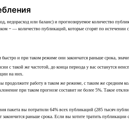
ебления
од, недорасход или баланс) и прогнозируемое количество публи
наком
−
— количество публикаций, которые сгорят по истечении с
ыстро и при таком режиме они закончатся раньше срока, значит
и с такой же частотой, до конца периода у вас останутся неис
ции на них.
 продолжите работу в таком же режиме, с таким же средним кол
лонение при таком прогнозе составит не более 5%. Такое откло
вия пакета вы потратили 64% всех публикаций (285 тысяч публик
т закончится раньше срока. Если вы хотите тратить публикации с