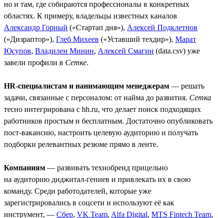
но и там, где собираются профессионалы в конкретных
областях. К примеру, владельцы известных каналов
Александр Горный
(«Стартап дня»),
Алексей Подклетнов
(«Дизраптор»),
Глеб Михеев
(«Уставший техдир»),
Марат
Юсупов
,
Владилен Минин
,
Алексей Смагин
(data.csv) уже
завели профили в
Сетке
.
HR-специалистам и нанимающим менеджерам
— решать
задачи, связанные с персоналом: от найма до развития.
Сетка
тесно интегрирована с hh.ru, что делает поиск подходящих
работников простым и бесплатным. Достаточно опубликовать
пост-вакансию, настроить целевую аудиторию и получать
подборки релевантных резюме прямо в ленте.
Компаниям
— развивать технобренд прицельно
на аудиторию диджитал-гениев и привлекать их в свою
команду. Среди работодателей, которые уже
зарегистрировались в соцсети и используют её как
инструмент, —
Сбер
,
VK Team
,
Alfa Digital
,
MTS Fintech Team
,