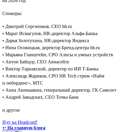
на 2026 год
Спикеры:
• Дмитрий Сергиенков, CEO hh.ru
• Марат Исмагулов, HR-директор Альфа-Банка
• Дарья Золотухина, HR-директор Яндекса
• Нина Осовицкая, директор Бренд-центра hh.ru
• Марьяна Гланштейн, CPO Алисы и умных устройств
• Антон Байцур, CEO Авиасейлс
• Виктор Тарнавский, директор по ИИ Т-Банка
• Александр Жариков, CPO HR Tech стрим «Найм
и онбординг», МТС
• Анна Акиньшина, генеральный директор, ГК Самолет
• Андрей Завадских, СЕО Точка Банк
и другие
Иду на Headconf!
↩
На главную блога