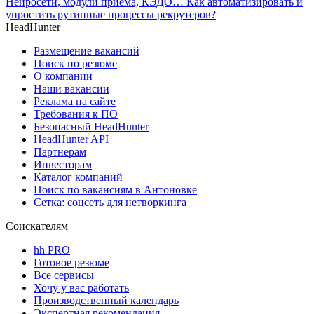
Нейросети, модули приёма, КЭДО… Как автоматизировать и
упростить рутинные процессы рекрутеров?
HeadHunter
Размещение вакансий
Поиск по резюме
О компании
Наши вакансии
Реклама на сайте
Требования к ПО
Безопасный HeadHunter
HeadHunter API
Партнерам
Инвесторам
Каталог компаний
Поиск по вакансиям в Антоновке
Сетка: соцсеть для нетворкинга
Соискателям
hh PRO
Готовое резюме
Все сервисы
Хочу у вас работать
Производственный календарь
Экспертная рекомендация