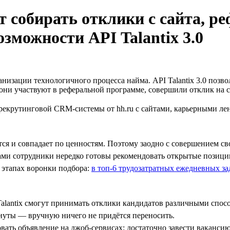
т собирать отклики с сайта, р
озможности API Talantix 3.0
низации технологичного процесса найма. API Talantix 3.0 позво
 они участвуют в реферальной программе, совершили отклик на
 рекрутинговой CRM-системы от hh.ru с сайтами, карьерными л
ится и совпадает по ценностям. Поэтому заодно с совершением 
ами сотрудники нередко готовы рекомендовать открытые позиции
 этапах воронки подбора:
в топ-6 трудозатратных ежедневных за
Talantix смогут принимать отклики кандидатов различными спо
нуты — вручную ничего не придётся переносить.
вать объявление на джоб-сервисах: достаточно завести вакансию 