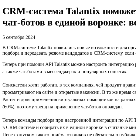
CRM-система Talantix поможе
чат-ботов в единой воронке: в
5 сентября 2024
В CRM-системе Talantix появились новые возможности для орга
подбора и передавать резюме кандидатов в CRM-систему, если
Теперь при помощи API Talantix можно настроить интеграцию
а также чат-ботами в мессенджерах и популярных соцсетях.
Соискатели хотят работать в тех компаниях, чей продукт нрав
просматривают на сайте и открытые вакансии. В то же время с
Растёт и доля применения виртуальных помощников на разных
(60%), поэтому тренд на применение чат-ботов оправдан.
Теперь команды подбора при настроенной интеграции по API 
в CRM-системе и собирать их в единой воронке в считаные ми
Перез запуском такого приёма откликов не обязательно публико