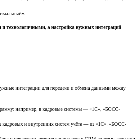
тимальный».
и и технологичными, а настройка нужных интеграций
нужные интеграции для передачи и обмена данными между
грамму: например, в кадровые системы — «1С», «БОСС-
з кадровых и внутренних систем учёта — из «1С», «БОСС-
бора и передавать резюме кандидатов в CRM-систему, если они