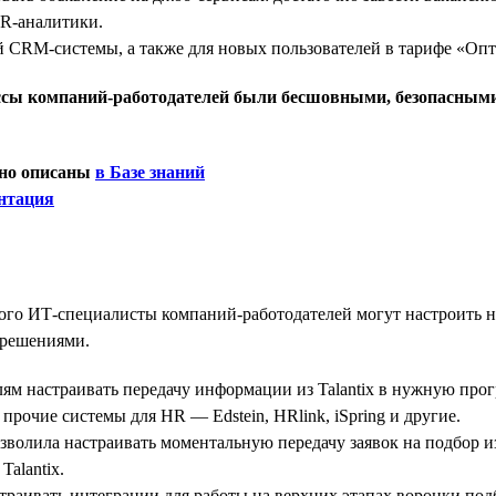
HR-аналитики.
лей CRM-системы, а также для новых пользователей в тарифе «Оп
цессы компаний-работодателей были бесшовными, безопасным
бно описаны
в Базе знаний
нтация
го ИТ-специалисты компаний-работодателей могут настроить 
-решениями.
ям настраивать передачу информации из Talantix в нужную про
 прочие системы для HR — Edstein, HRlink, iSpring и другие.
волила настраивать моментальную передачу заявок на подбор и
Talantix.
траивать интеграции для работы на верхних этапах воронки под