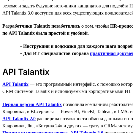
резюме и задать будущие источники кандидатов для подсчёта 
API Talantix 3.0 доступен для всех существующих пользовате
Разработчики Talantix позаботились о том, чтобы HR-про
по API Talantix была простой и удобной.
•
Инструкции и подсказки для каждого шага подро
•
Для ИТ-специалистов собрана
практичная докуме
API Talantix
API Talantix
— это программный интерфейс, с помощью которо
CRM-системой Talantix и используемыми корпоративными ИТ
Первая версия API Talantix
позволила компаниям-работодател
Кадровик», в BI-сервисы — Power BI, FineBI, Tableau, в LMS- и
API Talantix 2.0
расширила возможности обмена данными и поз
Кадровик», Jira, «Битрикс24» и других — сразу в CRM-систему 
Помимо вышеперечисленного, API Talantix 3.0
позволяет нас