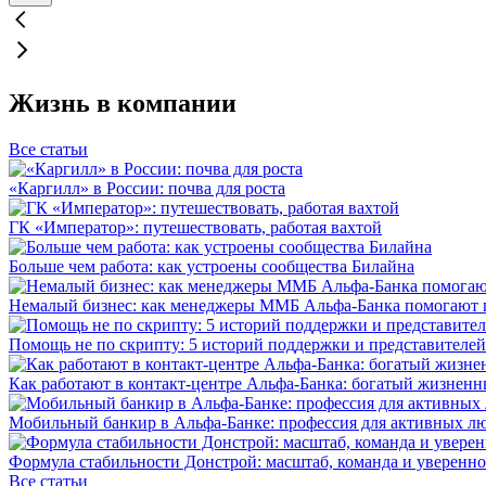
Жизнь в компании
Все статьи
«Каргилл» в России: почва для роста
ГК «Император»: путешествовать, работая вахтой
Больше чем работа: как устроены сообщества Билайна
Немалый бизнес: как менеджеры ММБ Альфа-Банка помогают 
Помощь не по скрипту: 5 историй поддержки и представителей
Как работают в контакт-центре Альфа-Банка: богатый жизненн
Мобильный банкир в Альфа-Банке: профессия для активных л
Формула стабильности Донстрой: масштаб, команда и уверенно
Все статьи