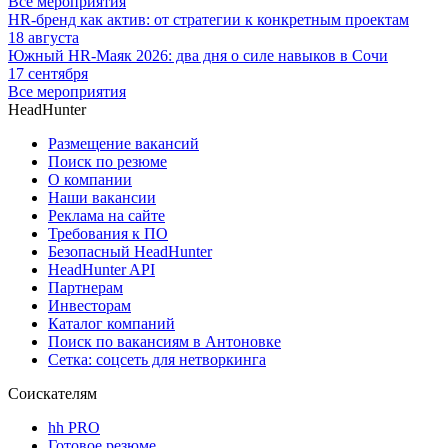
Все мероприятия
HR-бренд как актив: от стратегии к конкретным проектам
18 августа
Южный HR-Маяк 2026: два дня о силе навыков в Сочи
17 сентября
Все мероприятия
HeadHunter
Размещение вакансий
Поиск по резюме
О компании
Наши вакансии
Реклама на сайте
Требования к ПО
Безопасный HeadHunter
HeadHunter API
Партнерам
Инвесторам
Каталог компаний
Поиск по вакансиям в Антоновке
Сетка: соцсеть для нетворкинга
Соискателям
hh PRO
Готовое резюме