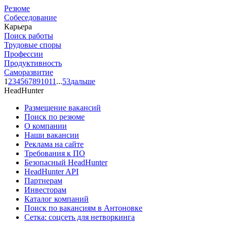
Резюме
Собеседование
Карьера
Поиск работы
Трудовые споры
Профессии
Продуктивность
Саморазвитие
1
2
3
4
5
6
7
8
9
10
11
...
53
дальше
HeadHunter
Размещение вакансий
Поиск по резюме
О компании
Наши вакансии
Реклама на сайте
Требования к ПО
Безопасный HeadHunter
HeadHunter API
Партнерам
Инвесторам
Каталог компаний
Поиск по вакансиям в Антоновке
Сетка: соцсеть для нетворкинга