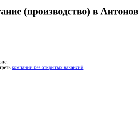
ание (производство) в Антоно
оне.
треть
компании без открытых вакансий