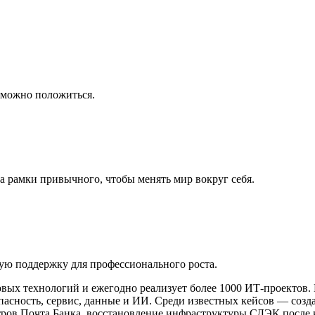
 можно положиться.
 за рамки привычного, чтобы менять мир вокруг себя.
щую поддержку для профессионального роста.
овых технологий и ежегодно реализует более 1000 ИТ-проектов.
опасность, сервис, данные и ИИ. Среди известных кейсов — со
в Почта Банка, восстановление инфраструктуры СДЭК после киб