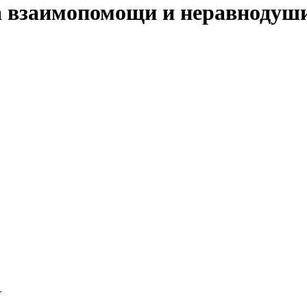
 взаимопомощи и неравнодуши
т