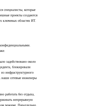
ся специалисты, которые
пешные проекты создаются
ех ключевых областях ИТ.
 конфиденциальными.
аке.
ыло задействовано около
цидента, блокировали
и из инфраструктурного
А наши сетевые инженеры
но работать без отдыха,
держивать непрерывную
овом режиме. Параллельно