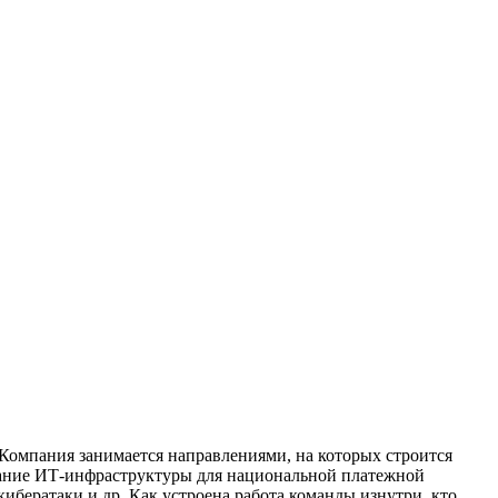
 Компания занимается направлениями, на которых строится
здание ИТ-инфраструктуры для национальной платежной
ератаки и др. Как устроена работа команды изнутри, кто