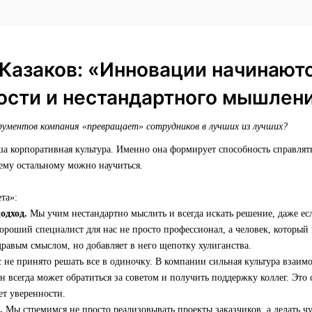
Казаков: «Инновации начинают
ости и нестандартного мышлен
ументов компания «превращает» сотрудников в лучших из лучших?
ша корпоративная культура. Именно она формирует способность справля
ему остальному можно научиться.
та»:
одход.
Мы учим нестандартно мыслить и всегда искать решение, даже есл
роший специалист для нас не просто профессионал, а человек, который
дравым смыслом, но добавляет в него щепотку хулиганства.
 не принято решать все в одиночку. В компании сильная культура вза
он всегда может обратиться за советом и получить поддержку коллег. Это
ет уверенности.
.
Мы стремимся не просто реализовывать проекты заказчиков, а делать чу