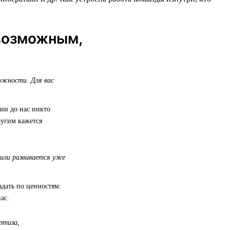
возможным,
ожности. Для вас
ии до нас никто
ругим кажется
или развивается уже
адать по ценностям:
ас.
ртиза,