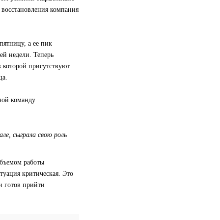
е восстановления компания
пятницу, а ее пик
ей недели. Теперь
в которой присутствуют
ща.
ной команду
ле, сыграла свою роль
объемом работы
туация критическая. Это
и готов прийти