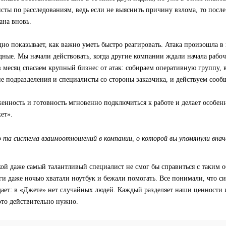
сты по расследованиям, ведь если не выяснить причину взлома, то посл
ана вновь.
дно показывает, как важно уметь быстро реагировать. Атака произошла в 
ные. Мы начали действовать, когда другие компании ждали начала рабоч
в месяц спасаем крупный бизнес от атак: собираем оперативную группу, 
е подразделения и специалисты со стороны заказчика, и действуем сооб
енность и готовность мгновенно подключиться к работе и делает особен
ет».
та система взаимоотношений в компании, о которой вы упомянули внача
ой даже самый талантливый специалист не смог бы справиться с таким 
ги даже ночью хватали ноутбук и бежали помогать. Все понимали, что си
дает: в «Джете» нет случайных людей. Каждый разделяет наши ценности 
это действительно нужно.