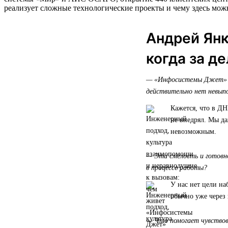
реализует сложные технологические проекты и чему здесь мо
Андрей Янк
когда за д
— «Инфосистемы Джет» по
действительно нет невып
Кажется, что в Д
не внедрял. Мы да
невозможным.
— Эта смелость и готовн
в процессе работы?
У нас нет цели на
обычно уже через 
— Что помогает чувствова