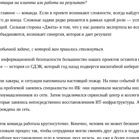
нтация на клиента или работа на результат?
 главное — команда. Если в проекте возникают сложности, всегда найдут
его до конца. Сложные задачи редко решаются в рамках одной роли — ус
ций. Сильная сторона «Джета» в том, что у нас развита экспертиза во вс
бъединяются, возникает синергия, которая и дает результат.
обычной задаче, с которой вам пришлось столкнуться.
 информационной безопасности большинство наших проектов остаются
е — история со СДЭК, который год назад подвергся масштабной киберат
ли хакеры, и ситуация напоминала настоящий пожар. На пике событий б
ала проблемой занялись специалисты по ИБ: они оценивали масштабы ин
злоумышленников из сети. Затем подключился сервисный центр и коллег
оторые занялись непосредственно восстановлением ИТ-инфраструктуры. 
реждена ли сеть.
ток команда работала круглосуточно. Конечно, человек не может бесконеч
изовали процесс так, чтобы сотрудники могли сменять друг друга и под
нейшее восстановление шло в течение двух недель, но уже в более план