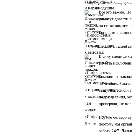
целеустремленность, орие
Все это важно. Но
помогут довести 
на стыке компетен
Когда эти знания о
— Расскажите о самой не
В силу специфики
Но есть исключени
Компанию атакова
50 человек. Снач
атаку, вытесняли 
подразделения, к
проверяли, не пов
Первые четверо су
поэтому мы орган
работу 24/7. Даль