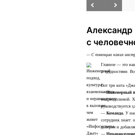
/
Александр 
с человечн
— С помощью каких инстр
Главное — это на
и трудностями. Вс
Вот три кита «Дже
—
Инженерный п
непреодолимой. Хо
руководствуется з
—
Команда.
У нас
сотрудник знает: 
доверия и добавля
—
Неравнодушие