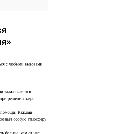
ся
ия»
ться с любыми вызовами
и задача кажется
 при решении задач
имопомощи. Каждый
 создает особую атмосферу
ть больше, чем от нас