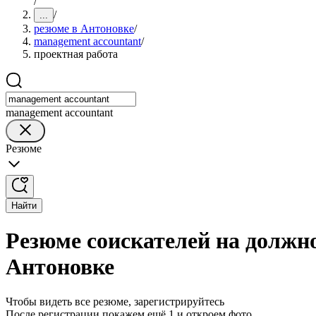
/
/
...
резюме в Антоновке
/
management accountant
/
проектная работа
management accountant
Резюме
Найти
Резюме соискателей на должно
Антоновке
Чтобы видеть все резюме, зарегистрируйтесь
После регистрации покажем ещё 1 и откроем фото