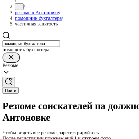
/
/
...
резюме в Антоновке
/
помощник бухгалтера
/
частичная занятость
помощник бухгалтера
Резюме
Найти
Резюме соискателей на должн
Антоновке
Чтобы видеть все резюме, зарегистрируйтесь
После регистрации покажем ещё 1 и откроем фото