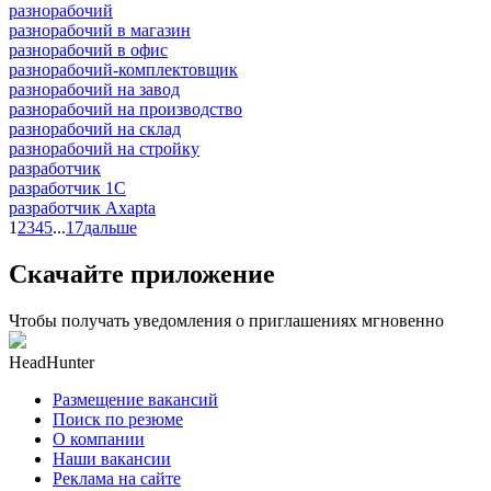
разнорабочий
разнорабочий в магазин
разнорабочий в офис
разнорабочий-комплектовщик
разнорабочий на завод
разнорабочий на производство
разнорабочий на склад
разнорабочий на стройку
разработчик
разработчик 1C
разработчик Axapta
1
2
3
4
5
...
17
дальше
Скачайте приложение
Чтобы получать уведомления о приглашениях мгновенно
HeadHunter
Размещение вакансий
Поиск по резюме
О компании
Наши вакансии
Реклама на сайте