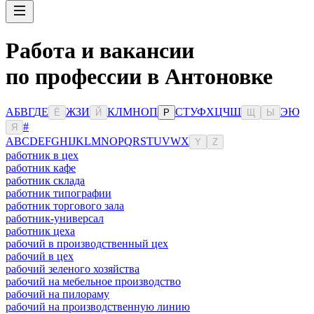
Работа и вакансии
по профессии в Антоновке
А
Б
В
Г
Д
Е
Ж
З
И
К
Л
М
Н
О
П
С
Т
У
Ф
Х
Ц
Ч
Ш
Э
Ю
Ё
Й
Р
Щ
Ы
#
Я
A
B
C
D
E
F
G
H
I
J
K
L
M
N
O
P
Q
R
S
T
U
V
W
X
Y
Z
работник в цех
работник кафе
работник склада
работник типографии
работник торгового зала
работник-универсал
работник цеха
рабочий в производственный цех
рабочий в цех
рабочий зеленого хозяйства
рабочий на мебельное производство
рабочий на пилораму
рабочий на производственную линию