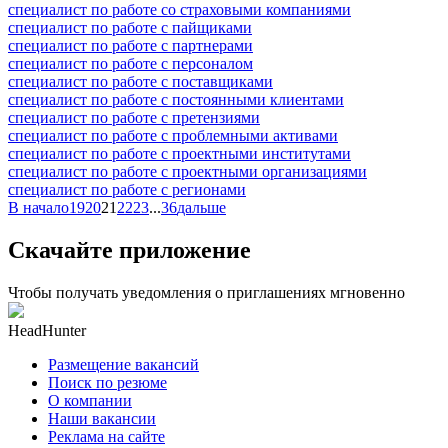
специалист по работе со страховыми компаниями
специалист по работе с пайщиками
специалист по работе с партнерами
специалист по работе с персоналом
специалист по работе с поставщиками
специалист по работе с постоянными клиентами
специалист по работе с претензиями
специалист по работе с проблемными активами
специалист по работе с проектными институтами
специалист по работе с проектными организациями
специалист по работе с регионами
В начало
19
20
21
22
23
...
36
дальше
Скачайте приложение
Чтобы получать уведомления о приглашениях мгновенно
HeadHunter
Размещение вакансий
Поиск по резюме
О компании
Наши вакансии
Реклама на сайте