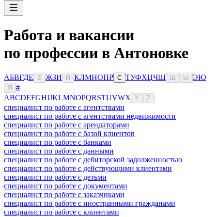
Работа и вакансии
по профессии в Антоновке
А
Б
В
Г
Д
Е
Ж
З
И
К
Л
М
Н
О
П
Р
Т
У
Ф
Х
Ц
Ч
Ш
Э
Ю
Ё
Й
С
Щ
Ы
#
Я
A
B
C
D
E
F
G
H
I
J
K
L
M
N
O
P
Q
R
S
T
U
V
W
X
Y
Z
специалист по работе с агентствами
специалист по работе с агентствами недвижимости
специалист по работе с арендаторами
специалист по работе с базой клиентов
специалист по работе с банками
специалист по работе с данными
специалист по работе с дебиторской задолженностью
специалист по работе с действующими клиентами
специалист по работе с детьми
специалист по работе с документами
специалист по работе с заказчиками
специалист по работе с иностранными гражданами
специалист по работе с клиентами