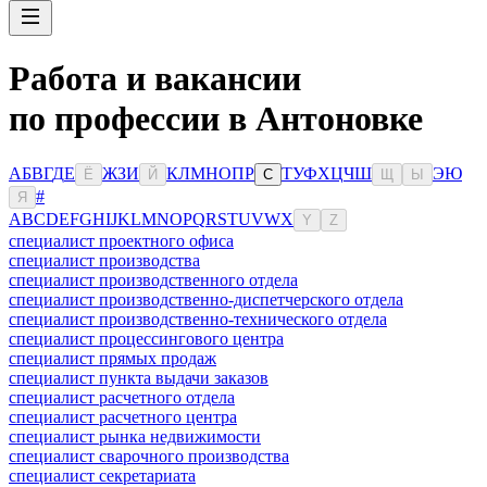
Работа и вакансии
по профессии в Антоновке
А
Б
В
Г
Д
Е
Ж
З
И
К
Л
М
Н
О
П
Р
Т
У
Ф
Х
Ц
Ч
Ш
Э
Ю
Ё
Й
С
Щ
Ы
#
Я
A
B
C
D
E
F
G
H
I
J
K
L
M
N
O
P
Q
R
S
T
U
V
W
X
Y
Z
специалист проектного офиса
специалист производства
специалист производственного отдела
специалист производственно-диспетчерского отдела
специалист производственно-технического отдела
специалист процессингового центра
специалист прямых продаж
специалист пункта выдачи заказов
специалист расчетного отдела
специалист расчетного центра
специалист рынка недвижимости
специалист сварочного производства
специалист секретариата