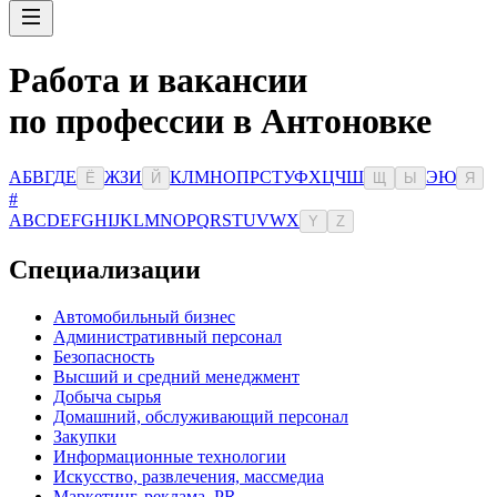
Работа и вакансии
по профессии в Антоновке
А
Б
В
Г
Д
Е
Ж
З
И
К
Л
М
Н
О
П
Р
С
Т
У
Ф
Х
Ц
Ч
Ш
Э
Ю
Ё
Й
Щ
Ы
Я
#
A
B
C
D
E
F
G
H
I
J
K
L
M
N
O
P
Q
R
S
T
U
V
W
X
Y
Z
Специализации
Автомобильный бизнес
Административный персонал
Безопасность
Высший и средний менеджмент
Добыча сырья
Домашний, обслуживающий персонал
Закупки
Информационные технологии
Искусство, развлечения, массмедиа
Маркетинг, реклама, PR