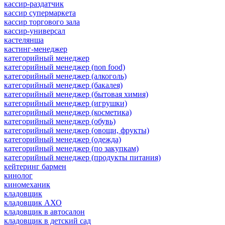
кассир-раздатчик
кассир супермаркета
кассир торгового зала
кассир-универсал
кастелянша
кастинг-менеджер
категорийный менеджер
категорийный менеджер (non food)
категорийный менеджер (алкоголь)
категорийный менеджер (бакалея)
категорийный менеджер (бытовая химия)
категорийный менеджер (игрушки)
категорийный менеджер (косметика)
категорийный менеджер (обувь)
категорийный менеджер (овощи, фрукты)
категорийный менеджер (одежда)
категорийный менеджер (по закупкам)
категорийный менеджер (продукты питания)
кейтеринг бармен
кинолог
киномеханик
кладовщик
кладовщик АХО
кладовщик в автосалон
кладовщик в детский сад