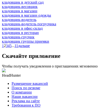
кладовщик в детский сад
кладовщик-весовщик
кладовщик в магазин
кладовщик в магазин одежды
кладовщик-водитель
кладовщик-водитель погрузчика
кладовщик в офис-склад
кладовщик в ресторан
кладовщик-грузчик
кладовщик группы приемки
1
2
3
4
5
...
11
дальше
Скачайте приложение
Чтобы получать уведомления о приглашениях мгновенно
HeadHunter
Размещение вакансий
Поиск по резюме
О компании
Наши вакансии
Реклама на сайте
Требования к ПО