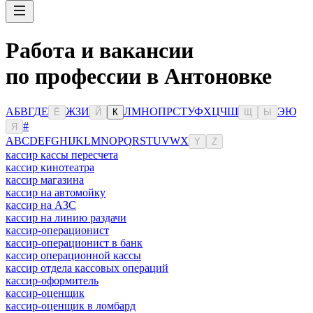
Работа и вакансии
по профессии в Антоновке
А
Б
В
Г
Д
Е
Ж
З
И
Л
М
Н
О
П
Р
С
Т
У
Ф
Х
Ц
Ч
Ш
Э
Ю
Ё
Й
К
Щ
Ы
#
Я
A
B
C
D
E
F
G
H
I
J
K
L
M
N
O
P
Q
R
S
T
U
V
W
X
Y
Z
кассир кассы пересчета
кассир кинотеатра
кассир магазина
кассир на автомойку
кассир на АЗС
кассир на линию раздачи
кассир-операционист
кассир-операционист в банк
кассир операционной кассы
кассир отдела кассовых операций
кассир-оформитель
кассир-оценщик
кассир-оценщик в ломбард