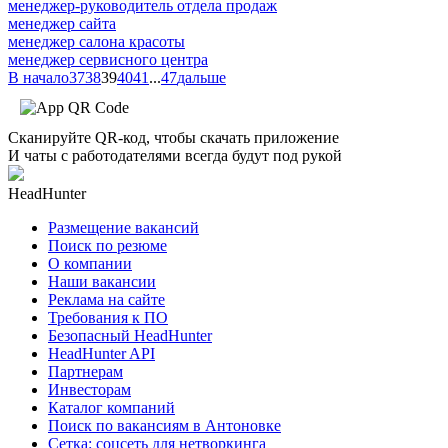
менеджер-руководитель отдела продаж
менеджер сайта
менеджер салона красоты
менеджер сервисного центра
В начало
37
38
39
40
41
...
47
дальше
Сканируйте QR-код, чтобы скачать приложение
И чаты с работодателями всегда будут под рукой
HeadHunter
Размещение вакансий
Поиск по резюме
О компании
Наши вакансии
Реклама на сайте
Требования к ПО
Безопасный HeadHunter
HeadHunter API
Партнерам
Инвесторам
Каталог компаний
Поиск по вакансиям в Антоновке
Сетка: соцсеть для нетворкинга