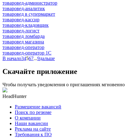
товаровед-администратор
товаровед-аналитик
товаровед в супермаркет
товаровед-кассир
товаровед-кладовщик
товаровед-логист
товаровед ломбарда
товаровед магазина
товаровед-оператор
товаровед-оператор 1С
В начало
3
4
5
6
7
...
9
дальше
Скачайте приложение
Чтобы получать уведомления о приглашениях мгновенно
HeadHunter
Размещение вакансий
Поиск по резюме
О компании
Наши вакансии
Реклама на сайте
Требования к ПО