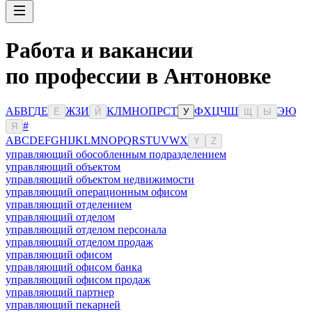
Работа и вакансии
по профессии в Антоновке
А
Б
В
Г
Д
Е
Ж
З
И
К
Л
М
Н
О
П
Р
С
Т
Ф
Х
Ц
Ч
Ш
Э
Ю
Ё
Й
У
Щ
Ы
#
Я
A
B
C
D
E
F
G
H
I
J
K
L
M
N
O
P
Q
R
S
T
U
V
W
X
Y
Z
управляющий обособленным подразделением
управляющий объектом
управляющий объектом недвижимости
управляющий операционным офисом
управляющий отделением
управляющий отделом
управляющий отделом персонала
управляющий отделом продаж
управляющий офисом
управляющий офисом банка
управляющий офисом продаж
управляющий партнер
управляющий пекарней