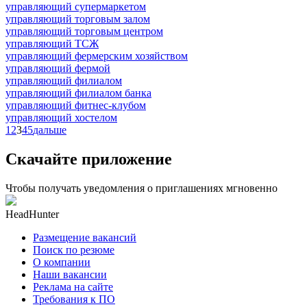
управляющий супермаркетом
управляющий торговым залом
управляющий торговым центром
управляющий ТСЖ
управляющий фермерским хозяйством
управляющий фермой
управляющий филиалом
управляющий филиалом банка
управляющий фитнес-клубом
управляющий хостелом
1
2
3
4
5
дальше
Скачайте приложение
Чтобы получать уведомления о приглашениях мгновенно
HeadHunter
Размещение вакансий
Поиск по резюме
О компании
Наши вакансии
Реклама на сайте
Требования к ПО