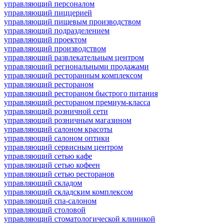
управляющий персоналом
управляющий пиццерией
управляющий пищевым производством
управляющий подразделением
управляющий проектом
управляющий производством
управляющий развлекательным центром
управляющий региональными продажами
управляющий ресторанным комплексом
управляющий рестораном
управляющий рестораном быстрого питания
управляющий рестораном премиум-класса
управляющий розничной сети
управляющий розничным магазином
управляющий салоном красоты
управляющий салоном оптики
управляющий сервисным центром
управляющий сетью кафе
управляющий сетью кофеен
управляющий сетью ресторанов
управляющий складом
управляющий складским комплексом
управляющий спа-салоном
управляющий столовой
управляющий стоматологической клиникой