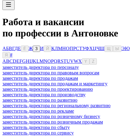
Работа и вакансии
по профессии в Антоновке
А
Б
В
Г
Д
Е
Ж
И
К
Л
М
Н
О
П
Р
С
Т
У
Ф
Х
Ц
Ч
Ш
Э
Ю
Ё
З
Й
Щ
Ы
#
Я
A
B
C
D
E
F
G
H
I
J
K
L
M
N
O
P
Q
R
S
T
U
V
W
X
Y
Z
заместитель директора по персоналу
заместитель директора по правовым вопросам
заместитель директора по продажам
заместитель директора по продажам и маркетингу
заместитель директора по проектированию
заместитель директора по производству
заместитель директора по развитию
заместитель директора по региональному развитию
заместитель директора по рекламе
заместитель директора по розничному бизнесу
заместитель директора по розничным продажам
заместитель директора по сбыту
заместитель директора по сервису