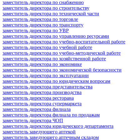
заместитель директора по снабжению
заместитель директора по строительству
заместитель директора по технической части
заместитель директора по торговле
заместитель директора по транспорту
заместитель директора по УВР
заместитель директора по управлению ресурсами
заместитель директора по учебно-воспитательной работе
заместитель директора по учебной работе
заместитель директора по учебно-методической работе
заместитель директора по хозяйственной работе
заместитель директора по экономике
заместитель директора по экономической безопасности
заместитель директора по эксплуатации
заместитель директора по юридическим вопросам
заместитель директора представительства
заместитель директора производства
заместитель директора ресторана
заместитель директора супермаркета
заместитель директора филиала
заместитель директора филиала по продажам
заместитель директора ЧОП
заместитель директора юридического департамента
заместитель заведующего аптекой
заместитель заведующего аптечным складом