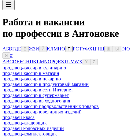
Работа и вакансии
по профессии в Антоновке
А
Б
В
Г
Д
Е
Ж
З
И
К
Л
М
Н
О
Р
С
Т
У
Ф
Х
Ц
Ч
Ш
Э
Ю
Ё
Й
П
Щ
Ы
#
Я
A
B
C
D
E
F
G
H
I
J
K
L
M
N
O
P
Q
R
S
T
U
V
W
X
Y
Z
продавец-кассир в кулинарию
продавец-кассир в магазин
продавец-кассир в пекарню
продавец-кассир в продуктовый магазин
продавец-кассир в сети Интернет
продавец-кассир в супермаркет
продавец-кассир выходного дня
продавец-кассир продовольственных товаров
продавец-кассир ювелирных изделий
продавец кваса
продавец-кладовщик
продавец колбасных изделий
продавец-комплектовщик