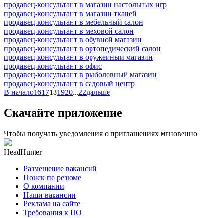
продавец-консультант в магазин настольных игр
продавец-консультант в магазин тканей
продавец-консультант в мебельный салон
продавец-консультант в меховой салон
продавец-консультант в обувной магазин
продавец-консультант в ортопедический салон
продавец-консультант в оружейный магазин
продавец-консультант в офис
продавец-консультант в рыболовный магазин
продавец-консультант в садовый центр
В начало
16
17
18
19
20
...
22
дальше
Скачайте приложение
Чтобы получать уведомления о приглашениях мгновенно
HeadHunter
Размещение вакансий
Поиск по резюме
О компании
Наши вакансии
Реклама на сайте
Требования к ПО