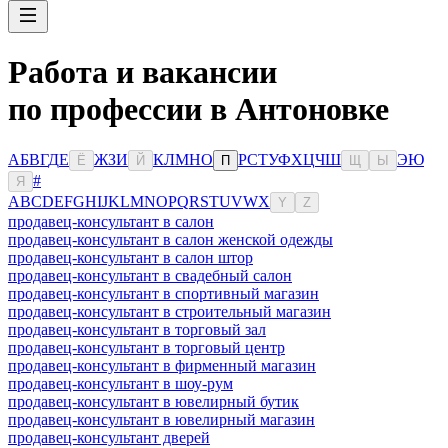
Работа и вакансии
по профессии в Антоновке
А
Б
В
Г
Д
Е
Ж
З
И
К
Л
М
Н
О
Р
С
Т
У
Ф
Х
Ц
Ч
Ш
Э
Ю
Ё
Й
П
Щ
Ы
#
Я
A
B
C
D
E
F
G
H
I
J
K
L
M
N
O
P
Q
R
S
T
U
V
W
X
Y
Z
продавец-консультант в салон
продавец-консультант в салон женской одежды
продавец-консультант в салон штор
продавец-консультант в свадебный салон
продавец-консультант в спортивный магазин
продавец-консультант в строительный магазин
продавец-консультант в торговый зал
продавец-консультант в торговый центр
продавец-консультант в фирменный магазин
продавец-консультант в шоу-рум
продавец-консультант в ювелирный бутик
продавец-консультант в ювелирный магазин
продавец-консультант дверей