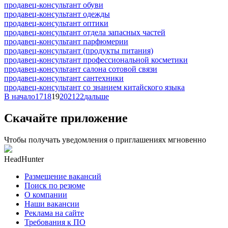
продавец-консультант обуви
продавец-консультант одежды
продавец-консультант оптики
продавец-консультант отдела запасных частей
продавец-консультант парфюмерии
продавец-консультант (продукты питания)
продавец-консультант профессиональной косметики
продавец-консультант салона сотовой связи
продавец-консультант сантехники
продавец-консультант со знанием китайского языка
В начало
17
18
19
20
21
22
дальше
Скачайте приложение
Чтобы получать уведомления о приглашениях мгновенно
HeadHunter
Размещение вакансий
Поиск по резюме
О компании
Наши вакансии
Реклама на сайте
Требования к ПО