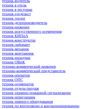
техник-водитель
техник в отель
техник в ресторан
техник-геодезист
техник геолог
техник-делопроизводитель
техник-инженер
техник искусственного осеменения
техник КИПиА
техник-конструктор
техник-лаборант
техник-механик
техник-монтажник
техник-наладчик
техник ОВиК
технико-коммерческий инженер
технико-коммерческий представитель
техник-оператор
техник ОПС
техник-осеменатор
техник отдела продаж
техник охранно-пожарной сигнализации
техник-перегонщик
техник пивного оборудования
техник по вентиляции и кондиционированию