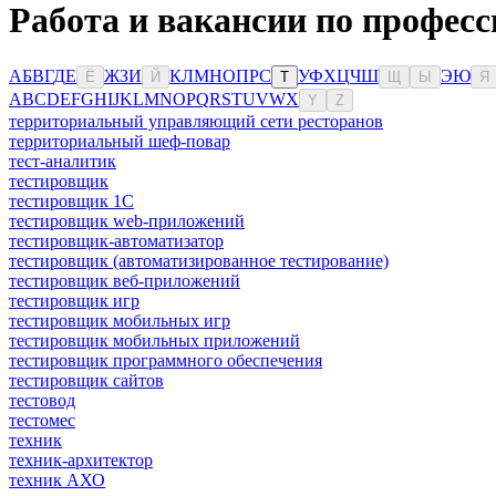
Работа и вакансии по професс
А
Б
В
Г
Д
Е
Ж
З
И
К
Л
М
Н
О
П
Р
С
У
Ф
Х
Ц
Ч
Ш
Э
Ю
Ё
Й
Т
Щ
Ы
Я
A
B
C
D
E
F
G
H
I
J
K
L
M
N
O
P
Q
R
S
T
U
V
W
X
Y
Z
территориальный управляющий сети ресторанов
территориальный шеф-повар
тест-аналитик
тестировщик
тестировщик 1С
тестировщик web-приложений
тестировщик-автоматизатор
тестировщик (автоматизированное тестирование)
тестировщик веб-приложений
тестировщик игр
тестировщик мобильных игр
тестировщик мобильных приложений
тестировщик программного обеспечения
тестировщик сайтов
тестовод
тестомес
техник
техник-архитектор
техник АХО