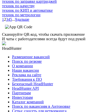
техник по заправке картриджей
техник по качеству
техник по КИП и автоматике
техник по метрологии
1
2
3
4
5
...
9
дальше
Сканируйте QR-код, чтобы скачать приложение
И чаты с работодателями всегда будут под рукой
HeadHunter
Размещение вакансий
Поиск по резюме
О компании
Наши вакансии
Реклама на сайте
Требования к ПО
Безопасный HeadHunter
HeadHunter API
Партнерам
Инвесторам
Каталог компаний
Поиск по вакансиям в Антоновке
Сетка: соцсеть для нетворкинга